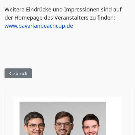
Weitere Eindrücke und Impressionen sind auf
der Homepage des Veranstalters zu finden:
www.bavarianbeachcup.de
Vorheriger Beitrag: 220805_FLG_Brauereiführung
Zurück