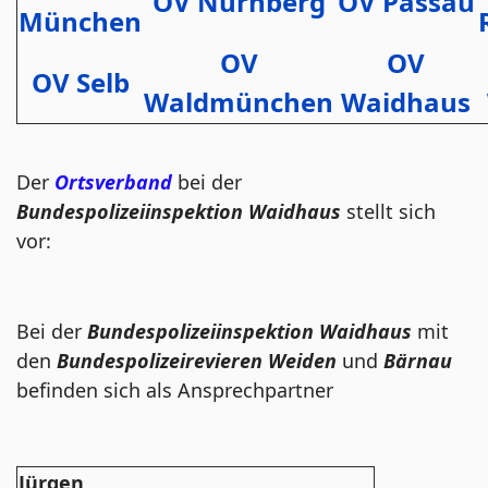
OV Nürnberg
OV Passau
München
OV
OV
OV Selb
Waldmünchen
Waidhaus
Der
Ortsverband
bei der
Bundespolizeiinspektion Waidhaus
stellt sich
vor:
Bei der
Bundespolizeiinspektion Waidhaus
mit
den
Bundespolizeirevieren Weiden
und
Bärnau
befinden sich als Ansprechpartner
Jürgen