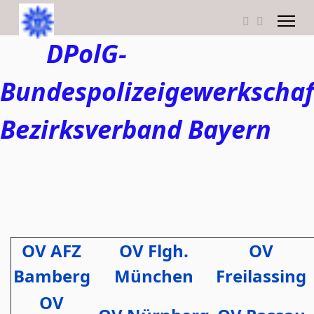
DPolG-
Bundespolizeigewerkschaf
Bezirksverband Bayern
OV AFZ
OV Flgh.
OV
Bamberg
München
Freilassing
OV